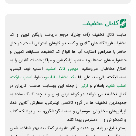
کالاها موجود نباشه صد در صد کالاها دو
موجود کنید مثل دیگر اپلیکیشن ها.
سایت کانال تخفیف (آف چنل)، مرجع دریافت رایگان کوپن و کد
تخفیف فروشگاه های آنلاین و کسب و‌ کارهای اینترنتی است. در حال
حاضر با همراهی استارت آپ ها انواع کد تخفیف، مسابقه، کمپین و
جشنواره های صدها برند معتبر، اپلیکیشن و مراکز خدمات آنلاین را به
اطلاع مخاطبان می‌رسانیم.
دیجی کالا
،
اسنپ
، اسنپ فود، تپسی،
سینماتیکت، بانی مد، علی‌ بابا ،
کد تخفیف فیلیمو
، نماوا،
اسنپ مارکت
،
اسنپ شاپ
، باسلام و
ازکی
از جمله این وبسایت ‌هاست. کاربران در
کانال تخفیف می توانند در کوتاه ترین زمان و با چند کلیک ساده به
جدیدترین تخفیف ها در گروه تاکسی اینترنتی، سفارش آنلاین غذا،
اپراتورهای مخابراتی، موسیقی و سینما، گردشگری، مد و پوشاک، کتاب
و کتابخوانی و ... دسترسی پیدا کنند.
بستر تبلیغ بر پایه بن هدیه و آفر، علاوه بر کمک به بهتر شناخته شدن