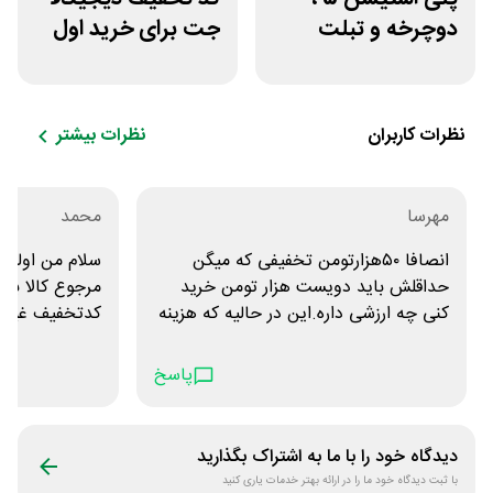
دوچرخه و تبلت
جت برای خرید اول
جوایز بازی دنیای
مشتری جدید
میرکس
نظرات کاربران
نظرات بیشتر
مهرسا
محمد
انصافا ۵۰هزارتومن تخفیفی که میگن
سلام من اولین
حداقلش باید دویست هزار تومن خرید
مرجوع کالا بع
کنی چه ارزشی داره.این در حالیه که هزینه
کدتخفیف غیر ق
پیک میخوره و قیمت های آپ خیلی بیشتر
نمیخاید تخفیف
هم هست ،که جنس های هستن یا فروش
پاسخ
خیلی کمتری دارن یا تاریخ، سود بیشتری
برای افق کوروش داره گذاشته میشه.لطفا
افق کوروش از برند های مختلف موجود
دیدگاه خود را با ما به اشتراک بگذارید
کنید و مثل همیشه فقط بیست درصد
با ثبت دیدگاه خود ما را در ارائه بهتر خدمات یاری کنید