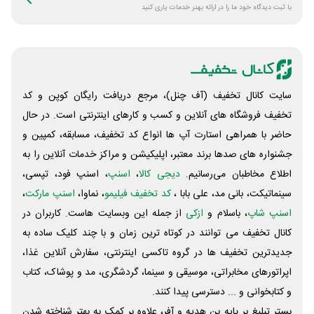
با ثبت دیدگاه خود ما را در ارائه بهتر خدمات یاری کنید
سایت کانال تخفیف (آف چنل)، مرجع دریافت رایگان کوپن و کد
تخفیف فروشگاه های آنلاین و کسب و‌ کارهای اینترنتی است. در حال
حاضر با همراهی استارت آپ ها انواع کد تخفیف، مسابقه، کمپین و
جشنواره های صدها برند معتبر، اپلیکیشن و مراکز خدمات آنلاین را به
اطلاع مخاطبان می‌رسانیم.
دیجی کالا
،
اسنپ
، اسنپ فود، تپسی،
سینماتیکت، بانی مد، علی‌ بابا ،
کد تخفیف فیلیمو
، نماوا،
اسنپ مارکت
،
اسنپ شاپ
، باسلام و
ازکی
از جمله این وبسایت ‌هاست. کاربران در
کانال تخفیف می توانند در کوتاه ترین زمان و با چند کلیک ساده به
جدیدترین تخفیف ها در گروه تاکسی اینترنتی، سفارش آنلاین غذا،
اپراتورهای مخابراتی، موسیقی و سینما، گردشگری، مد و پوشاک، کتاب
و کتابخوانی و ... دسترسی پیدا کنند.
بستر تبلیغ بر پایه بن هدیه و آفر، علاوه بر کمک به بهتر شناخته شدن