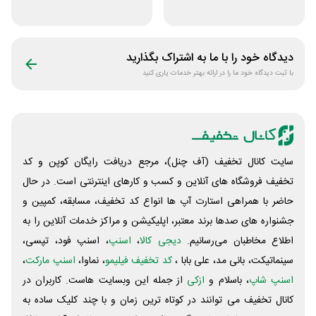
اپلیکیشن طاقچه
فروشگاه کتاب
سیموف
دیدگاه خود را با ما به اشتراک بگذارید
با ثبت دیدگاه خود ما را در ارائه بهتر خدمات یاری کنید
سایت کانال تخفیف (آف چنل)، مرجع دریافت رایگان کوپن و کد
تخفیف فروشگاه های آنلاین و کسب و‌ کارهای اینترنتی است. در حال
حاضر با همراهی استارت آپ ها انواع کد تخفیف، مسابقه، کمپین و
جشنواره های صدها برند معتبر، اپلیکیشن و مراکز خدمات آنلاین را به
اطلاع مخاطبان می‌رسانیم.
دیجی کالا
،
اسنپ
، اسنپ فود، تپسی،
سینماتیکت، بانی مد، علی‌ بابا ،
کد تخفیف فیلیمو
، نماوا،
اسنپ مارکت
،
اسنپ شاپ
، باسلام و
ازکی
از جمله این وبسایت ‌هاست. کاربران در
کانال تخفیف می توانند در کوتاه ترین زمان و با چند کلیک ساده به