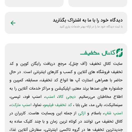
ورزشی زنانه بانوشاپ
و ادکلن رایحه
دیدگاه خود را با ما به اشتراک بگذارید
با ثبت دیدگاه خود ما را در ارائه بهتر خدمات یاری کنید
سایت کانال تخفیف (آف چنل)، مرجع دریافت رایگان کوپن و کد
تخفیف فروشگاه های آنلاین و کسب و‌ کارهای اینترنتی است. در حال
حاضر با همراهی استارت آپ ها انواع کد تخفیف، مسابقه، کمپین و
جشنواره های صدها برند معتبر، اپلیکیشن و مراکز خدمات آنلاین را به
اطلاع مخاطبان می‌رسانیم.
دیجی کالا
،
اسنپ
، اسنپ فود، تپسی،
سینماتیکت، بانی مد، علی‌ بابا ،
کد تخفیف فیلیمو
، نماوا،
اسنپ مارکت
،
اسنپ شاپ
، باسلام و
ازکی
از جمله این وبسایت ‌هاست. کاربران در
کانال تخفیف می توانند در کوتاه ترین زمان و با چند کلیک ساده به
جدیدترین تخفیف ها در گروه تاکسی اینترنتی، سفارش آنلاین غذا،