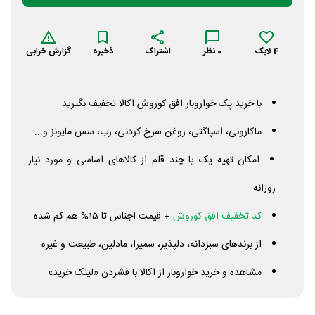
4
لایک
0
نظر
اشتراک
ذخیره
گزارش خرابی
با خرید پک خواروبار افق کوروش اکالا تخفیف بگیرید
ماکارونی، اسپاگتی، روغن سرخ کردنی، رب، سس مایونز و...
امکان تهیه یک یا چند قلم از کالاهای اساسی و مورد نیاز
روزانه
کد تخفیف افق کوروش
+ قیمت اجناس تا 15% هم کم شده
از برندهای سبزدانه، دلپذیر، سمیرا، مادلین، طبیعت و غیره
مشاهده و خرید خواروبار از اکالا با فشردن «لینک خرید»