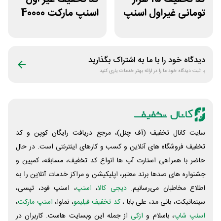
تومانی غیراول اسنپ
اسنپ مارکت 40000
اکسپرس بانک ملت
تومانی
دیدگاه خود را با ما به اشتراک بگذارید
با ثبت دیدگاه خود ما را در ارائه بهتر خدمات یاری کنید
سایت کانال تخفیف (آف چنل)، مرجع دریافت رایگان کوپن و کد
تخفیف فروشگاه های آنلاین و کسب و‌ کارهای اینترنتی است. در حال
حاضر با همراهی استارت آپ ها انواع کد تخفیف، مسابقه، کمپین و
جشنواره های صدها برند معتبر، اپلیکیشن و مراکز خدمات آنلاین را به
اطلاع مخاطبان می‌رسانیم.
دیجی کالا
،
اسنپ
، اسنپ فود، تپسی،
سینماتیکت، بانی مد، علی‌ بابا ،
کد تخفیف فیلیمو
، نماوا،
اسنپ مارکت
،
اسنپ شاپ
، باسلام و
ازکی
از جمله این وبسایت ‌هاست. کاربران در