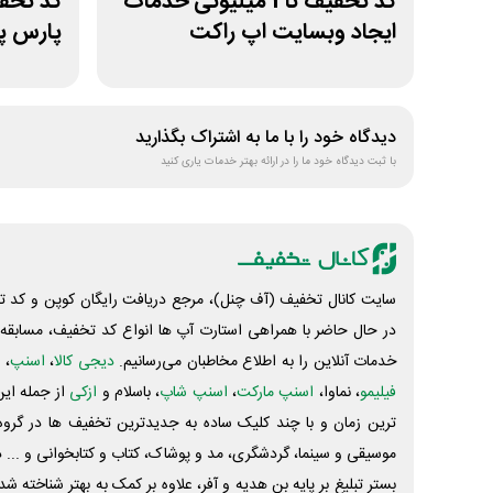
کد تخفیف تا 1 میلیونی خدمات
ایجاد وبسایت اپ راکت
پارس 
دیدگاه خود را با ما به اشتراک بگذارید
با ثبت دیدگاه خود ما را در ارائه بهتر خدمات یاری کنید
سایت کانال تخفیف (آف چنل)، مرجع دریافت رایگان کوپن و کد تخ
در حال حاضر با همراهی استارت آپ ها انواع کد تخفیف، مسابقه، 
خدمات آنلاین را به اطلاع مخاطبان می‌رسانیم.
دیجی کالا
،
اسنپ
، 
فیلیمو
، نماوا،
اسنپ مارکت
،
اسنپ شاپ
، باسلام و
ازکی
از جمله این
ترین زمان و با چند کلیک ساده به جدیدترین تخفیف ها در گروه ت
موسیقی و سینما، گردشگری، مد و پوشاک، کتاب و کتابخوانی و ... 
بستر تبلیغ بر پایه بن هدیه و آفر، علاوه بر کمک به بهتر شناخته 