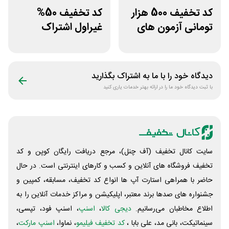
کد تخفیف 500 هزار
کد تخفیف 50%
تومانی آزمون های
غیراول اشتراک
قلم چی
برنامه فیلیمو مدرسه
دیدگاه خود را با ما به اشتراک بگذارید
با ثبت دیدگاه خود ما را در ارائه بهتر خدمات یاری کنید
سایت کانال تخفیف (آف چنل)، مرجع دریافت رایگان کوپن و کد
تخفیف فروشگاه های آنلاین و کسب و‌ کارهای اینترنتی است. در حال
حاضر با همراهی استارت آپ ها انواع کد تخفیف، مسابقه، کمپین و
جشنواره های صدها برند معتبر، اپلیکیشن و مراکز خدمات آنلاین را به
اطلاع مخاطبان می‌رسانیم.
دیجی کالا
،
اسنپ
، اسنپ فود، تپسی،
سینماتیکت، بانی مد، علی‌ بابا ،
کد تخفیف فیلیمو
، نماوا،
اسنپ مارکت
،