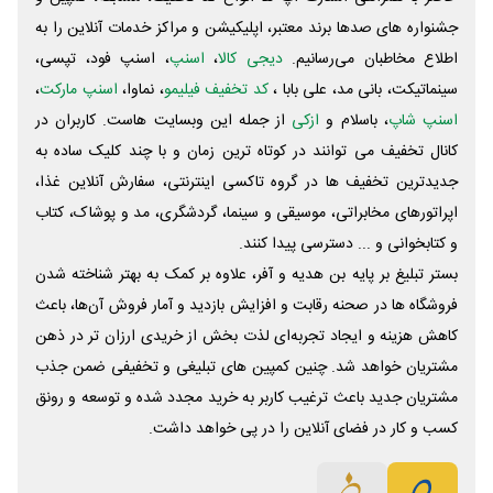
جشنواره های صدها برند معتبر، اپلیکیشن و مراکز خدمات آنلاین را به
اطلاع مخاطبان می‌رسانیم.
دیجی کالا
،
اسنپ
، اسنپ فود، تپسی،
سینماتیکت، بانی مد، علی‌ بابا ،
کد تخفیف فیلیمو
، نماوا،
اسنپ مارکت
،
اسنپ شاپ
، باسلام و
ازکی
از جمله این وبسایت ‌هاست. کاربران در
کانال تخفیف می توانند در کوتاه ترین زمان و با چند کلیک ساده به
جدیدترین تخفیف ها در گروه تاکسی اینترنتی، سفارش آنلاین غذا،
اپراتورهای مخابراتی، موسیقی و سینما، گردشگری، مد و پوشاک، کتاب
و کتابخوانی و ... دسترسی پیدا کنند.
بستر تبلیغ بر پایه بن هدیه و آفر، علاوه بر کمک به بهتر شناخته شدن
فروشگاه ها در صحنه رقابت و افزایش بازدید و آمار فروش آن‌ها، باعث
کاهش هزینه و ایجاد تجربه‌ای لذت بخش از خریدی ارزان تر در ذهن
مشتریان خواهد شد. چنین کمپین های تبلیغی و تخفیفی ضمن جذب
مشتریان جدید باعث ترغیب کاربر به خرید مجدد شده و توسعه و رونق
کسب و کار در فضای آنلاین را در پی خواهد داشت.