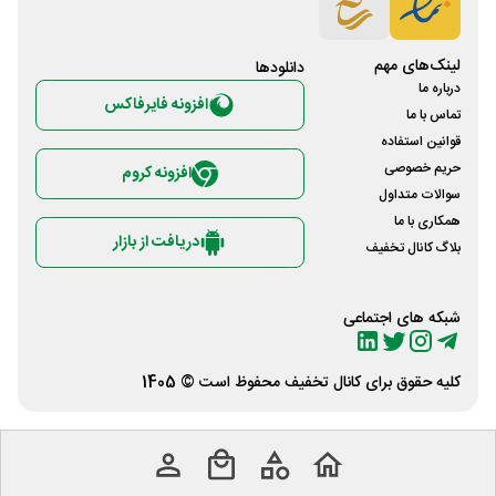
لینک‌های مهم
دانلود‌ها
درباره ما
افزونه فایرفاکس
تماس با ما
قوانین استفاده
حریم خصوصی
افزونه کروم
سوالات متداول
همکاری با ما
دریافت از بازار
بلاگ کانال تخفیف
شبکه های اجتماعی
کلیه حقوق برای
کانال تخفیف
محفوظ است © 1405