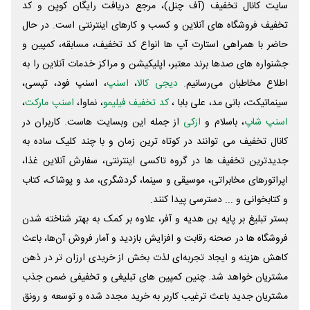
سایت کانال تخفیف (آف چنل)، مرجع دریافت رایگان کوپن و کد
تخفیف فروشگاه های آنلاین و کسب و‌ کارهای اینترنتی است. در حال
حاضر با همراهی استارت آپ ها انواع کد تخفیف، مسابقه، کمپین و
جشنواره های صدها برند معتبر، اپلیکیشن و مراکز خدمات آنلاین را به
اطلاع مخاطبان می‌رسانیم.
دیجی کالا
،
اسنپ
، اسنپ فود، تپسی،
سینماتیکت، بانی مد، علی‌ بابا ،
کد تخفیف فیلیمو
، نماوا،
اسنپ مارکت
،
اسنپ شاپ
، باسلام و
ازکی
از جمله این وبسایت ‌هاست. کاربران در
کانال تخفیف می توانند در کوتاه ترین زمان و با چند کلیک ساده به
جدیدترین تخفیف ها در گروه تاکسی اینترنتی، سفارش آنلاین غذا،
اپراتورهای مخابراتی، موسیقی و سینما، گردشگری، مد و پوشاک، کتاب
و کتابخوانی و ... دسترسی پیدا کنند.
بستر تبلیغ بر پایه بن هدیه و آفر، علاوه بر کمک به بهتر شناخته شدن
فروشگاه ها در صحنه رقابت و افزایش بازدید و آمار فروش آن‌ها، باعث
کاهش هزینه و ایجاد تجربه‌ای لذت بخش از خریدی ارزان تر در ذهن
مشتریان خواهد شد. چنین کمپین های تبلیغی و تخفیفی ضمن جذب
مشتریان جدید باعث ترغیب کاربر به خرید مجدد شده و توسعه و رونق