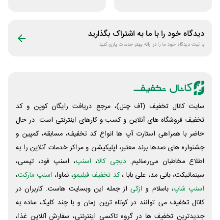
مشاوره سایت یک
چاپ مگنت
وکیل
دیدگاه خود را با ما به اشتراک بگذارید
با ثبت دیدگاه خود ما را در ارائه بهتر خدمات یاری کنید
سایت کانال تخفیف (آف چنل)، مرجع دریافت رایگان کوپن و کد
تخفیف فروشگاه های آنلاین و کسب و‌ کارهای اینترنتی است. در حال
حاضر با همراهی استارت آپ ها انواع کد تخفیف، مسابقه، کمپین و
جشنواره های صدها برند معتبر، اپلیکیشن و مراکز خدمات آنلاین را به
اطلاع مخاطبان می‌رسانیم.
دیجی کالا
،
اسنپ
، اسنپ فود، تپسی،
سینماتیکت، بانی مد، علی‌ بابا ،
کد تخفیف فیلیمو
، نماوا،
اسنپ مارکت
،
اسنپ شاپ
، باسلام و
ازکی
از جمله این وبسایت ‌هاست. کاربران در
کانال تخفیف می توانند در کوتاه ترین زمان و با چند کلیک ساده به
جدیدترین تخفیف ها در گروه تاکسی اینترنتی، سفارش آنلاین غذا،