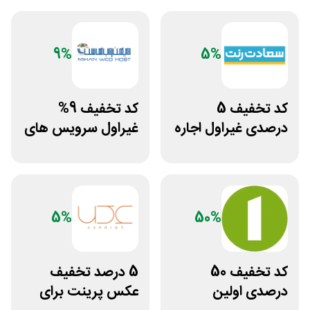
9%
5%
کد تخفیف 5
کد تخفیف 9%
درصدی غیراول اجاره
غیراول سرویس های
خودرو سعادت رنت
میزبانی میهن وب
هاست
5%
50%
کد تخفیف 50
5 درصد تخفیف
درصدی اولین
عکس پرینت برای