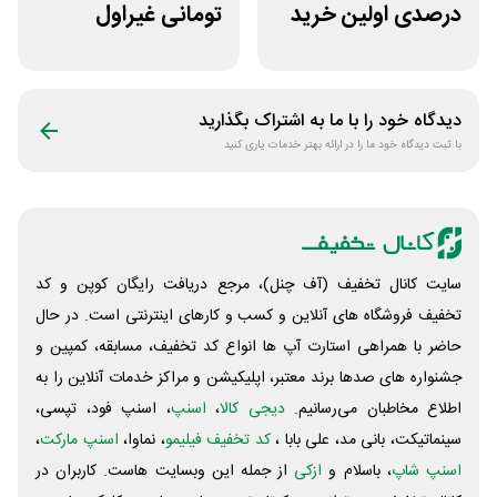
درصدی اولین خرید
تومانی غیراول
فروشگاه پوشاک
فروشگاه آنلاین
شهرمون
پادمیرا
دیدگاه خود را با ما به اشتراک بگذارید
با ثبت دیدگاه خود ما را در ارائه بهتر خدمات یاری کنید
سایت کانال تخفیف (آف چنل)، مرجع دریافت رایگان کوپن و کد
تخفیف فروشگاه های آنلاین و کسب و‌ کارهای اینترنتی است. در حال
حاضر با همراهی استارت آپ ها انواع کد تخفیف، مسابقه، کمپین و
جشنواره های صدها برند معتبر، اپلیکیشن و مراکز خدمات آنلاین را به
اطلاع مخاطبان می‌رسانیم.
دیجی کالا
،
اسنپ
، اسنپ فود، تپسی،
سینماتیکت، بانی مد، علی‌ بابا ،
کد تخفیف فیلیمو
، نماوا،
اسنپ مارکت
،
اسنپ شاپ
، باسلام و
ازکی
از جمله این وبسایت ‌هاست. کاربران در