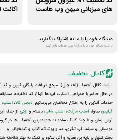
کد تخفیف 9% غیراول سرویس
های میزبانی میهن وب هاست
اکانت ت
دیدگاه خود را با ما به اشتراک بگذارید
با ثبت دیدگاه خود ما را در ارائه بهتر خدمات یاری کنید
سایت کانال تخفیف (آف چنل)، مرجع دریافت رایگان کوپن و کد تخ
در حال حاضر با همراهی استارت آپ ها انواع کد تخفیف، مسابقه، 
خدمات آنلاین را به اطلاع مخاطبان می‌رسانیم.
دیجی کالا
،
اسنپ
، 
فیلیمو
، نماوا،
اسنپ مارکت
،
اسنپ شاپ
، باسلام و
ازکی
از جمله این
ترین زمان و با چند کلیک ساده به جدیدترین تخفیف ها در گروه ت
موسیقی و سینما، گردشگری، مد و پوشاک، کتاب و کتابخوانی و ... 
بستر تبلیغ بر پایه بن هدیه و آفر، علاوه بر کمک به بهتر شناخته 