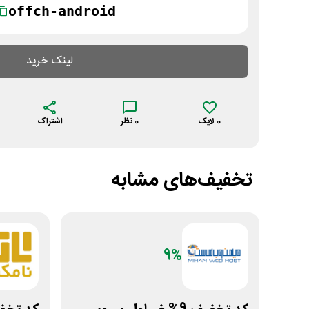
offch-android
لینک خرید
0
لایک
0
نظر
اشتراک
تخفیف‌های مشابه
9%