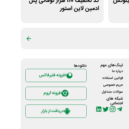
ست لینوکس
کد تخفیف 110 هزار تومانی پنل
ادمین لاین استور
لینک‌های مهم
دانلود‌ها
درباره ما
افزونه فایرفاکس
قوانین استفاده
حریم خصوصی
سوالات متداول
افزونه کروم
شبکه های
اجتماعی
دریافت از بازار