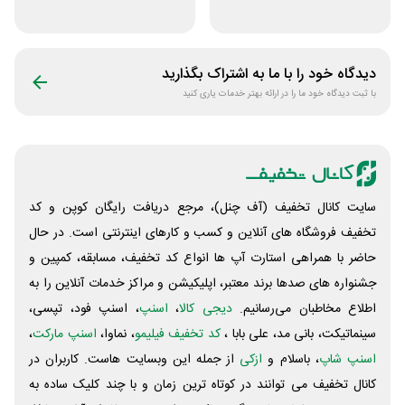
چای مای گیلا
جات زنانه زرینان
دیدگاه خود را با ما به اشتراک بگذارید
با ثبت دیدگاه خود ما را در ارائه بهتر خدمات یاری کنید
سایت کانال تخفیف (آف چنل)، مرجع دریافت رایگان کوپن و کد
تخفیف فروشگاه های آنلاین و کسب و‌ کارهای اینترنتی است. در حال
حاضر با همراهی استارت آپ ها انواع کد تخفیف، مسابقه، کمپین و
جشنواره های صدها برند معتبر، اپلیکیشن و مراکز خدمات آنلاین را به
اطلاع مخاطبان می‌رسانیم.
دیجی کالا
،
اسنپ
، اسنپ فود، تپسی،
سینماتیکت، بانی مد، علی‌ بابا ،
کد تخفیف فیلیمو
، نماوا،
اسنپ مارکت
،
اسنپ شاپ
، باسلام و
ازکی
از جمله این وبسایت ‌هاست. کاربران در
کانال تخفیف می توانند در کوتاه ترین زمان و با چند کلیک ساده به