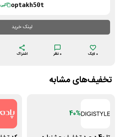
optakh50t
کپی
لینک خرید
0
لایک
0
نظر
اشتراک
تخفیف‌های مشابه
40%