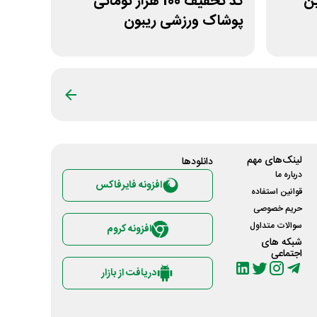
لین
کد تخفیف 100 هزار تومانی
پوشاک ورزشی ریبون
لینک‌های مهم
دانلود‌ها
درباره ما
افزونه فایرفاکس
قوانین استفاده
حریم خصوصی
سوالات متداول
افزونه کروم
شبکه های
اجتماعی
دریافت از بازار