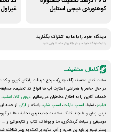
تا 40 درصد تخفیف جشنواره
کوهنوردی دیجی استایل
غیراول 
دیدگاه خود را با ما به اشتراک بگذارید
با ثبت دیدگاه خود ما را در ارائه بهتر خدمات یاری کنید
سایت کانال تخفیف (آف چنل)، مرجع دریافت رایگان کوپن و کد تخ
در حال حاضر با همراهی استارت آپ ها انواع کد تخفیف، مسابقه، 
خدمات آنلاین را به اطلاع مخاطبان می‌رسانیم.
دیجی کالا
،
اسنپ
، 
فیلیمو
، نماوا،
اسنپ مارکت
،
اسنپ شاپ
، باسلام و
ازکی
از جمله این
ترین زمان و با چند کلیک ساده به جدیدترین تخفیف ها در گروه ت
موسیقی و سینما، گردشگری، مد و پوشاک، کتاب و کتابخوانی و ... 
بستر تبلیغ بر پایه بن هدیه و آفر، علاوه بر کمک به بهتر شناخته 