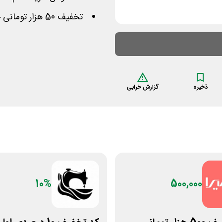
تخفیف 50 هزار تومانی خرید هر یک جفت کفش
ذخیره
گزارش خرابی
10%
500,000