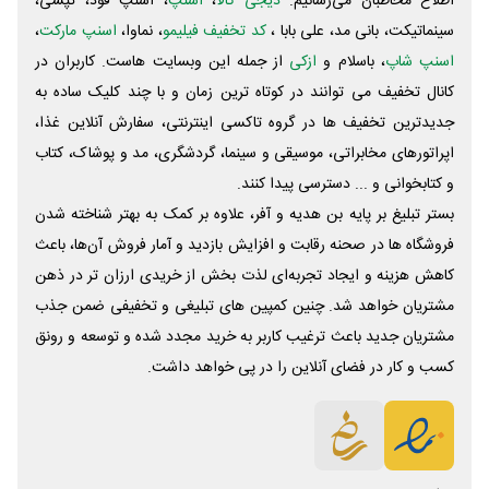
اطلاع مخاطبان می‌رسانیم.
دیجی کالا
،
اسنپ
، اسنپ فود، تپسی،
سینماتیکت، بانی مد، علی‌ بابا ،
کد تخفیف فیلیمو
، نماوا،
اسنپ مارکت
،
اسنپ شاپ
، باسلام و
ازکی
از جمله این وبسایت ‌هاست. کاربران در
کانال تخفیف می توانند در کوتاه ترین زمان و با چند کلیک ساده به
جدیدترین تخفیف ها در گروه تاکسی اینترنتی، سفارش آنلاین غذا،
اپراتورهای مخابراتی، موسیقی و سینما، گردشگری، مد و پوشاک، کتاب
و کتابخوانی و ... دسترسی پیدا کنند.
بستر تبلیغ بر پایه بن هدیه و آفر، علاوه بر کمک به بهتر شناخته شدن
فروشگاه ها در صحنه رقابت و افزایش بازدید و آمار فروش آن‌ها، باعث
کاهش هزینه و ایجاد تجربه‌ای لذت بخش از خریدی ارزان تر در ذهن
مشتریان خواهد شد. چنین کمپین های تبلیغی و تخفیفی ضمن جذب
مشتریان جدید باعث ترغیب کاربر به خرید مجدد شده و توسعه و رونق
کسب و کار در فضای آنلاین را در پی خواهد داشت.