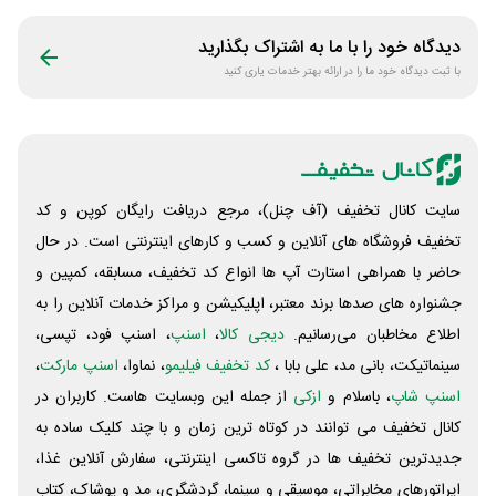
دیدگاه خود را با ما به اشتراک بگذارید
با ثبت دیدگاه خود ما را در ارائه بهتر خدمات یاری کنید
سایت کانال تخفیف (آف چنل)، مرجع دریافت رایگان کوپن و کد
تخفیف فروشگاه های آنلاین و کسب و‌ کارهای اینترنتی است. در حال
حاضر با همراهی استارت آپ ها انواع کد تخفیف، مسابقه، کمپین و
جشنواره های صدها برند معتبر، اپلیکیشن و مراکز خدمات آنلاین را به
اطلاع مخاطبان می‌رسانیم.
دیجی کالا
،
اسنپ
، اسنپ فود، تپسی،
سینماتیکت، بانی مد، علی‌ بابا ،
کد تخفیف فیلیمو
، نماوا،
اسنپ مارکت
،
اسنپ شاپ
، باسلام و
ازکی
از جمله این وبسایت ‌هاست. کاربران در
کانال تخفیف می توانند در کوتاه ترین زمان و با چند کلیک ساده به
جدیدترین تخفیف ها در گروه تاکسی اینترنتی، سفارش آنلاین غذا،
اپراتورهای مخابراتی، موسیقی و سینما، گردشگری، مد و پوشاک، کتاب