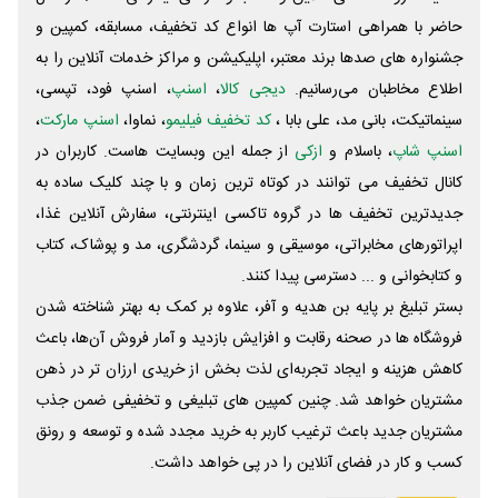
حاضر با همراهی استارت آپ ها انواع کد تخفیف، مسابقه، کمپین و
جشنواره های صدها برند معتبر، اپلیکیشن و مراکز خدمات آنلاین را به
اطلاع مخاطبان می‌رسانیم.
دیجی کالا
،
اسنپ
، اسنپ فود، تپسی،
سینماتیکت، بانی مد، علی‌ بابا ،
کد تخفیف فیلیمو
، نماوا،
اسنپ مارکت
،
اسنپ شاپ
، باسلام و
ازکی
از جمله این وبسایت ‌هاست. کاربران در
کانال تخفیف می توانند در کوتاه ترین زمان و با چند کلیک ساده به
جدیدترین تخفیف ها در گروه تاکسی اینترنتی، سفارش آنلاین غذا،
اپراتورهای مخابراتی، موسیقی و سینما، گردشگری، مد و پوشاک، کتاب
و کتابخوانی و ... دسترسی پیدا کنند.
بستر تبلیغ بر پایه بن هدیه و آفر، علاوه بر کمک به بهتر شناخته شدن
فروشگاه ها در صحنه رقابت و افزایش بازدید و آمار فروش آن‌ها، باعث
کاهش هزینه و ایجاد تجربه‌ای لذت بخش از خریدی ارزان تر در ذهن
مشتریان خواهد شد. چنین کمپین های تبلیغی و تخفیفی ضمن جذب
مشتریان جدید باعث ترغیب کاربر به خرید مجدد شده و توسعه و رونق
کسب و کار در فضای آنلاین را در پی خواهد داشت.