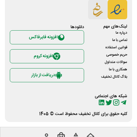
لینک‌های مهم
دانلود‌ها
درباره ما
افزونه فایرفاکس
تماس با ما
قوانین استفاده
حریم خصوصی
افزونه کروم
سوالات متداول
همکاری با ما
دریافت از بازار
بلاگ کانال تخفیف
شبکه های اجتماعی
کلیه حقوق برای
کانال تخفیف
محفوظ است © 1405