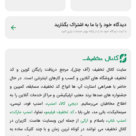
علوم پزشکی لینوم
قلم چی
دیدگاه خود را با ما به اشتراک بگذارید
با ثبت دیدگاه خود ما را در ارائه بهتر خدمات یاری کنید
سایت کانال تخفیف (آف چنل)، مرجع دریافت رایگان کوپن و کد
تخفیف فروشگاه های آنلاین و کسب و‌ کارهای اینترنتی است. در حال
حاضر با همراهی استارت آپ ها انواع کد تخفیف، مسابقه، کمپین و
جشنواره های صدها برند معتبر، اپلیکیشن و مراکز خدمات آنلاین را به
اطلاع مخاطبان می‌رسانیم.
دیجی کالا
،
اسنپ
، اسنپ فود، تپسی،
سینماتیکت، بانی مد، علی‌ بابا ،
کد تخفیف فیلیمو
، نماوا،
اسنپ مارکت
،
اسنپ شاپ
، باسلام و
ازکی
از جمله این وبسایت ‌هاست. کاربران در
کانال تخفیف می توانند در کوتاه ترین زمان و با چند کلیک ساده به