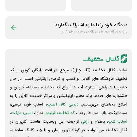
خرید دوم به بعد
جوایز بازی دنیای
میرکس
دیدگاه خود را با ما به اشتراک بگذارید
با ثبت دیدگاه خود ما را در ارائه بهتر خدمات یاری کنید
سایت کانال تخفیف (آف چنل)، مرجع دریافت رایگان کوپن و کد
تخفیف فروشگاه های آنلاین و کسب و‌ کارهای اینترنتی است. در حال
حاضر با همراهی استارت آپ ها انواع کد تخفیف، مسابقه، کمپین و
جشنواره های صدها برند معتبر، اپلیکیشن و مراکز خدمات آنلاین را به
اطلاع مخاطبان می‌رسانیم.
دیجی کالا
،
اسنپ
، اسنپ فود، تپسی،
سینماتیکت، بانی مد، علی‌ بابا ،
کد تخفیف فیلیمو
، نماوا،
اسنپ مارکت
،
اسنپ شاپ
، باسلام و
ازکی
از جمله این وبسایت ‌هاست. کاربران در
کانال تخفیف می توانند در کوتاه ترین زمان و با چند کلیک ساده به