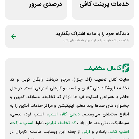
خدمات پرینت کافی
درصدی سرور
نت من
اختصاصی ایران
سرور دات آی آر
دیدگاه خود را با ما به اشتراک بگذارید
با ثبت دیدگاه خود ما را در ارائه بهتر خدمات یاری کنید
سایت کانال تخفیف (آف چنل)، مرجع دریافت رایگان کوپن و کد
تخفیف فروشگاه های آنلاین و کسب و‌ کارهای اینترنتی است. در حال
حاضر با همراهی استارت آپ ها انواع کد تخفیف، مسابقه، کمپین و
جشنواره های صدها برند معتبر، اپلیکیشن و مراکز خدمات آنلاین را به
اطلاع مخاطبان می‌رسانیم.
دیجی کالا
،
اسنپ
، اسنپ فود، تپسی،
سینماتیکت، بانی مد، علی‌ بابا ،
کد تخفیف فیلیمو
، نماوا،
اسنپ مارکت
،
اسنپ شاپ
، باسلام و
ازکی
از جمله این وبسایت ‌هاست. کاربران در