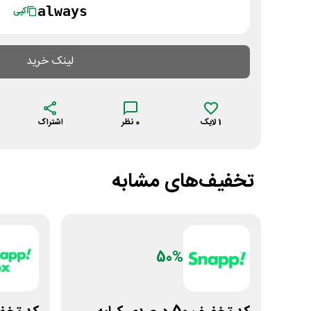
always
کپی
لینک خرید
1
لایک
0
نظر
اشتراک
تخفیف‌های مشابه
50%