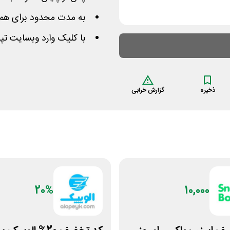
به مدت محدود برای همه 
با کلیک وارد وبسایت ت
ذخیره
گزارش خرابی
20%
10,000