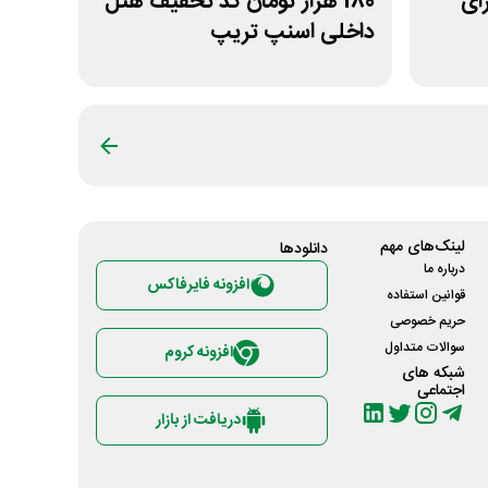
 برای
180 هزار تومان کد تخفیف هتل
داخلی اسنپ تریپ
لینک‌های مهم
دانلود‌ها
درباره ما
افزونه فایرفاکس
قوانین استفاده
حریم خصوصی
سوالات متداول
افزونه کروم
شبکه های
اجتماعی
دریافت از بازار