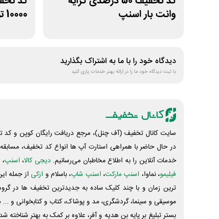
کد تخفیف 50 درصدی کرایه
کد تخف
وانت بار اسنپ
10000 تومانی
دیدگاه خود را با ما به اشتراک بگذارید
با ثبت دیدگاه خود ما را در ارائه بهتر خدمات یاری کنید
سایت کانال تخفیف (آف چنل)، مرجع دریافت رایگان کوپن و کد تخ
در حال حاضر با همراهی استارت آپ ها انواع کد تخفیف، مسابقه، 
خدمات آنلاین را به اطلاع مخاطبان می‌رسانیم.
دیجی کالا
،
اسنپ
، 
فیلیمو
، نماوا،
اسنپ مارکت
،
اسنپ شاپ
، باسلام و
ازکی
از جمله این
ترین زمان و با چند کلیک ساده به جدیدترین تخفیف ها در گروه ت
موسیقی و سینما، گردشگری، مد و پوشاک، کتاب و کتابخوانی و ... 
بستر تبلیغ بر پایه بن هدیه و آفر، علاوه بر کمک به بهتر شناخته 