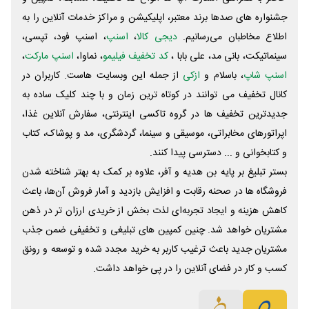
جشنواره های صدها برند معتبر، اپلیکیشن و مراکز خدمات آنلاین را به
اطلاع مخاطبان می‌رسانیم.
دیجی کالا
،
اسنپ
، اسنپ فود، تپسی،
سینماتیکت، بانی مد، علی‌ بابا ،
کد تخفیف فیلیمو
، نماوا،
اسنپ مارکت
،
اسنپ شاپ
، باسلام و
ازکی
از جمله این وبسایت ‌هاست. کاربران در
کانال تخفیف می توانند در کوتاه ترین زمان و با چند کلیک ساده به
جدیدترین تخفیف ها در گروه تاکسی اینترنتی، سفارش آنلاین غذا،
اپراتورهای مخابراتی، موسیقی و سینما، گردشگری، مد و پوشاک، کتاب
و کتابخوانی و ... دسترسی پیدا کنند.
بستر تبلیغ بر پایه بن هدیه و آفر، علاوه بر کمک به بهتر شناخته شدن
فروشگاه ها در صحنه رقابت و افزایش بازدید و آمار فروش آن‌ها، باعث
کاهش هزینه و ایجاد تجربه‌ای لذت بخش از خریدی ارزان تر در ذهن
مشتریان خواهد شد. چنین کمپین های تبلیغی و تخفیفی ضمن جذب
مشتریان جدید باعث ترغیب کاربر به خرید مجدد شده و توسعه و رونق
کسب و کار در فضای آنلاین را در پی خواهد داشت.