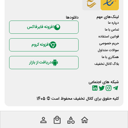
لینک‌های مهم
دانلود‌ها
درباره ما
افزونه فایرفاکس
تماس با ما
قوانین استفاده
حریم خصوصی
افزونه کروم
سوالات متداول
همکاری با ما
دریافت از بازار
بلاگ کانال تخفیف
شبکه های اجتماعی
کلیه حقوق برای
کانال تخفیف
محفوظ است © 1405