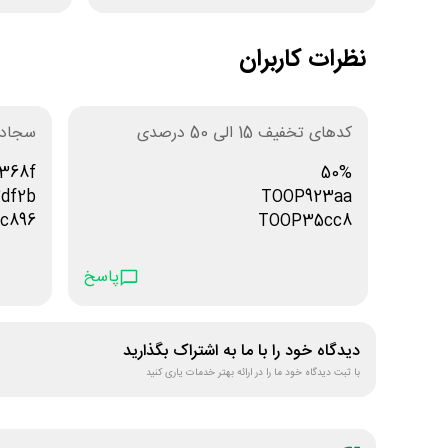
نظرات کاربران
کدهای تخفیف 15 الی 50 درصدی
سجاد
368f
50%
df2b
TOOP923aa
c896
TOOP35cc8
TOOP88aec
سه تا کد ۵۰٪ تا سقف
TOOP9f752
پاسخ
TOOPad8b1
40%
دیدگاه خود را با ما به اشتراک بگذارید
TOOPc9b4a
با ثبت دیدگاه خود ما را در ارائه بهتر خدمات یاری کنید
TOOP0bf0e
TOOP36405
TOOPa5327