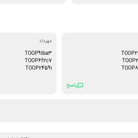
مهرداد
TOOP91ba3
TOOP2
TOOP6f2c7
TOOP2
TOOP24591
TOOP8
 ۶۰ هزار تومن
TOOPca1f8
TOOP8f1ec
پاسخ
TOOPf05d6
.
کد تخفیف
همه