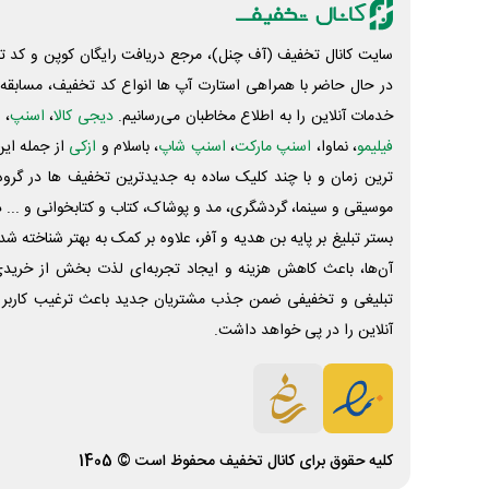
TOOPa2155
TOOP2c0ee
سایت کانال تخفیف (آف چنل)، مرجع دریافت رایگان کوپن و کد تخ
TOOPafebc
در حال حاضر با همراهی استارت آپ ها انواع کد تخفیف، مسابقه، 
TOOP703a0
خدمات آنلاین را به اطلاع مخاطبان می‌رسانیم.
دیجی کالا
،
اسنپ
، 
TOOPefc6e
TOOP45f35
فیلیمو
، نماوا،
اسنپ مارکت
،
اسنپ شاپ
، باسلام و
ازکی
از جمله این
TOOPba1aa
ترین زمان و با چند کلیک ساده به جدیدترین تخفیف ها در گروه ت
TOOP6eeb5
موسیقی و سینما، گردشگری، مد و پوشاک، کتاب و کتابخوانی و ... 
TOOP39292
بستر تبلیغ بر پایه بن هدیه و آفر، علاوه بر کمک به بهتر شناخته 
آن‌ها، باعث کاهش هزینه و ایجاد تجربه‌ای لذت بخش از خرید
30%
تبلیغی و تخفیفی ضمن جذب مشتریان جدید باعث ترغیب کاربر 
TOOPf0778
TOOP375d3
آنلاین را در پی خواهد داشت.
TOOP0ccc3
TOOP90370
TOOP108cf
TOOP7f077
کلیه حقوق برای
کانال تخفیف
محفوظ است © 1405
25%