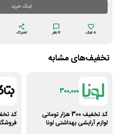
لینک خرید
8
لایک
4
نظر
اشتراک
تخفیف‌های مشابه
300,000
کد تخفیف 300 هزار تومانی
کد تخفی
لوازم آرایشی بهداشتی لونا
فروشگاه
اسکین
بتاکالا