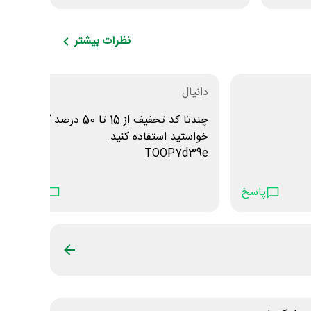
نظرات بیشتر
دانیال
چندتا کد تخفیف از 15 تا 50 درصد گرفتم.
خواستید استفاده کنید.
TOOP7d39e
TOOPf6325
TOOPb6742
پاسخ
پاسخ
TOOPa2258
TOOP6864c
 خانومی 40 درصدی هستن
TOOPcc160