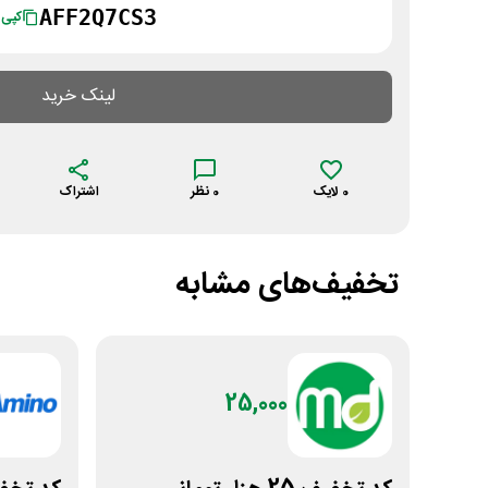
AFF2Q7CS3
کپی
لینک خرید
0
لایک
0
نظر
اشتراک
تخفیف‌های مشابه
25,000