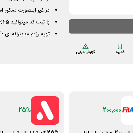
در غیر اینصورت ممکن 
با ثبت کد میتوانید 25% از نرخ تمامی دوره ها کسر می گردد
تهیه رژیم مدیترانه ای د
ذخیره
گزارش خرابی
25%
200,000