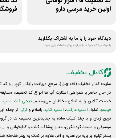
کد تخفیف 25 هزار تومانی
اولین خرید مرسی دارو
فروشگاه
دیدگاه خود را با ما به اشتراک بگذارید
با ثبت دیدگاه خود ما را در ارائه بهتر خدمات یاری کنید
سایت کانال تخفیف (آف چنل)، مرجع دریافت رایگان کوپن و کد تخ
در حال حاضر با همراهی استارت آپ ها انواع کد تخفیف، مسابقه، 
خدمات آنلاین را به اطلاع مخاطبان می‌رسانیم.
دیجی کالا
،
اسنپ
، 
فیلیمو
، نماوا،
اسنپ مارکت
،
اسنپ شاپ
، باسلام و
ازکی
از جمله این
ترین زمان و با چند کلیک ساده به جدیدترین تخفیف ها در گروه ت
موسیقی و سینما، گردشگری، مد و پوشاک، کتاب و کتابخوانی و ... 
بستر تبلیغ بر پایه بن هدیه و آفر، علاوه بر کمک به بهتر شناخته 