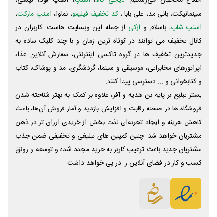
اطلاع مخاطبان می‌رسانیم.
دیجی کالا
،
اسنپ
، اسنپ فود، تپسی،
سینماتیکت، بانی مد، علی‌ بابا ،
کد تخفیف فیلیمو
، نماوا،
اسنپ مارکت
،
اسنپ شاپ
، باسلام و
ازکی
از جمله این وبسایت ‌هاست. کاربران در
کانال تخفیف می توانند در کوتاه ترین زمان و با چند کلیک ساده به
جدیدترین تخفیف ها در گروه تاکسی اینترنتی، سفارش آنلاین غذا،
اپراتورهای مخابراتی، موسیقی و سینما، گردشگری، مد و پوشاک، کتاب
و کتابخوانی و ... دسترسی پیدا کنند.
بستر تبلیغ بر پایه بن هدیه و آفر، علاوه بر کمک به بهتر شناخته شدن
فروشگاه ها در صحنه رقابت و افزایش بازدید و آمار فروش آن‌ها، باعث
کاهش هزینه و ایجاد تجربه‌ای لذت بخش از خریدی ارزان تر در ذهن
مشتریان خواهد شد. چنین کمپین های تبلیغی و تخفیفی ضمن جذب
مشتریان جدید باعث ترغیب کاربر به خرید مجدد شده و توسعه و رونق
کسب و کار در فضای آنلاین را در پی خواهد داشت.