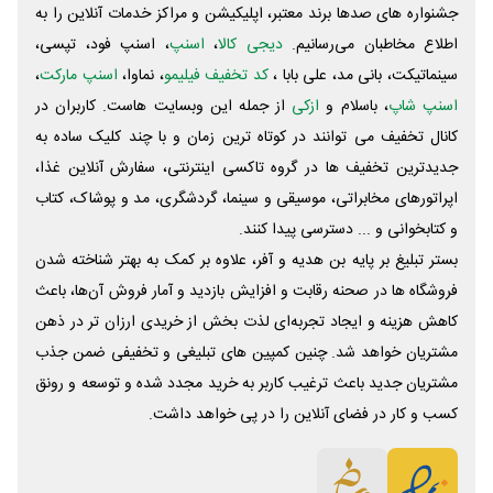
جشنواره های صدها برند معتبر، اپلیکیشن و مراکز خدمات آنلاین را به
اطلاع مخاطبان می‌رسانیم.
دیجی کالا
،
اسنپ
، اسنپ فود، تپسی،
سینماتیکت، بانی مد، علی‌ بابا ،
کد تخفیف فیلیمو
، نماوا،
اسنپ مارکت
،
اسنپ شاپ
، باسلام و
ازکی
از جمله این وبسایت ‌هاست. کاربران در
کانال تخفیف می توانند در کوتاه ترین زمان و با چند کلیک ساده به
جدیدترین تخفیف ها در گروه تاکسی اینترنتی، سفارش آنلاین غذا،
اپراتورهای مخابراتی، موسیقی و سینما، گردشگری، مد و پوشاک، کتاب
و کتابخوانی و ... دسترسی پیدا کنند.
بستر تبلیغ بر پایه بن هدیه و آفر، علاوه بر کمک به بهتر شناخته شدن
فروشگاه ها در صحنه رقابت و افزایش بازدید و آمار فروش آن‌ها، باعث
کاهش هزینه و ایجاد تجربه‌ای لذت بخش از خریدی ارزان تر در ذهن
مشتریان خواهد شد. چنین کمپین های تبلیغی و تخفیفی ضمن جذب
مشتریان جدید باعث ترغیب کاربر به خرید مجدد شده و توسعه و رونق
کسب و کار در فضای آنلاین را در پی خواهد داشت.