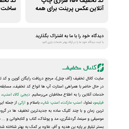
کد تخفیف 150 هزاری چاپ
آنلاین عکس پرینت برای همه
ساخت س
کاربران
دیدگاه خود را با ما به اشتراک بگذارید
با ثبت دیدگاه خود ما را در ارائه بهتر خدمات یاری کنید
سایت کانال تخفیف (آف چنل)، مرجع دریافت رایگان کوپن و کد تخ
در حال حاضر با همراهی استارت آپ ها انواع کد تخفیف، مسابقه، 
خدمات آنلاین را به اطلاع مخاطبان می‌رسانیم.
دیجی کالا
،
اسنپ
، 
فیلیمو
، نماوا،
اسنپ مارکت
،
اسنپ شاپ
، باسلام و
ازکی
از جمله این
ترین زمان و با چند کلیک ساده به جدیدترین تخفیف ها در گروه ت
موسیقی و سینما، گردشگری، مد و پوشاک، کتاب و کتابخوانی و ... 
بستر تبلیغ بر پایه بن هدیه و آفر، علاوه بر کمک به بهتر شناخته 