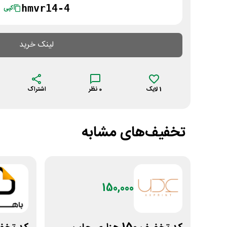
hmvr14-4
کپی
لینک خرید
1
لایک
0
نظر
اشتراک
تخفیف‌های مشابه
150,000