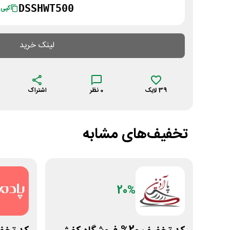
DSSHWT500
کپی
لینک خرید
39
لایک
0
نظر
اشتراک
تخفیف‌های مشابه
20%