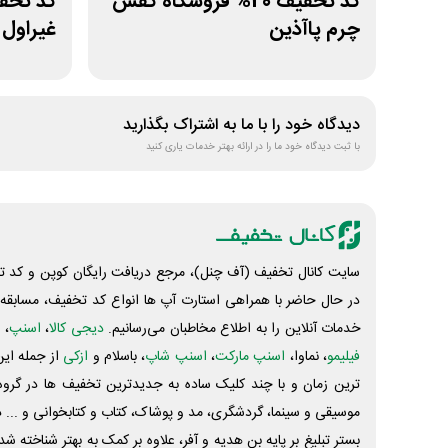
کد تخفیف 20% فروشگاه کفش
چرم پاآذین
غیراول 
دیدگاه خود را با ما به اشتراک بگذارید
با ثبت دیدگاه خود ما را در ارائه بهتر خدمات یاری کنید
سایت کانال تخفیف (آف چنل)، مرجع دریافت رایگان کوپن و کد تخ
در حال حاضر با همراهی استارت آپ ها انواع کد تخفیف، مسابقه، 
خدمات آنلاین را به اطلاع مخاطبان می‌رسانیم.
دیجی کالا
،
اسنپ
، 
فیلیمو
، نماوا،
اسنپ مارکت
،
اسنپ شاپ
، باسلام و
ازکی
از جمله این
ترین زمان و با چند کلیک ساده به جدیدترین تخفیف ها در گروه ت
موسیقی و سینما، گردشگری، مد و پوشاک، کتاب و کتابخوانی و ... 
بستر تبلیغ بر پایه بن هدیه و آفر، علاوه بر کمک به بهتر شناخته 