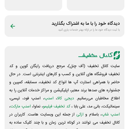
دانشگاهی انتشارات
آنلاین کتاب رسان
جنگل
دیدگاه خود را با ما به اشتراک بگذارید
با ثبت دیدگاه خود ما را در ارائه بهتر خدمات یاری کنید
سایت کانال تخفیف (آف چنل)، مرجع دریافت رایگان کوپن و کد
تخفیف فروشگاه های آنلاین و کسب و‌ کارهای اینترنتی است. در حال
حاضر با همراهی استارت آپ ها انواع کد تخفیف، مسابقه، کمپین و
جشنواره های صدها برند معتبر، اپلیکیشن و مراکز خدمات آنلاین را به
اطلاع مخاطبان می‌رسانیم.
دیجی کالا
،
اسنپ
، اسنپ فود، تپسی،
سینماتیکت، بانی مد، علی‌ بابا ،
کد تخفیف فیلیمو
، نماوا،
اسنپ مارکت
،
اسنپ شاپ
، باسلام و
ازکی
از جمله این وبسایت ‌هاست. کاربران در
کانال تخفیف می توانند در کوتاه ترین زمان و با چند کلیک ساده به