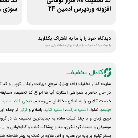
کد تخفیف 80 هزار تومانی
کد تخف
افزونه وردپرس ادمین 24
سوزی و ز
دیدگاه خود را با ما به اشتراک بگذارید
با ثبت دیدگاه خود ما را در ارائه بهتر خدمات یاری کنید
سایت کانال تخفیف (آف چنل)، مرجع دریافت رایگان کوپن و کد تخ
در حال حاضر با همراهی استارت آپ ها انواع کد تخفیف، مسابقه، 
خدمات آنلاین را به اطلاع مخاطبان می‌رسانیم.
دیجی کالا
،
اسنپ
، 
فیلیمو
، نماوا،
اسنپ مارکت
،
اسنپ شاپ
، باسلام و
ازکی
از جمله این
ترین زمان و با چند کلیک ساده به جدیدترین تخفیف ها در گروه ت
موسیقی و سینما، گردشگری، مد و پوشاک، کتاب و کتابخوانی و ... 
بستر تبلیغ بر پایه بن هدیه و آفر، علاوه بر کمک به بهتر شناخته 