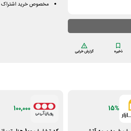
مخصوص خرید اشتراک س
ذخیره
گزارش خرابی
100,000
15%