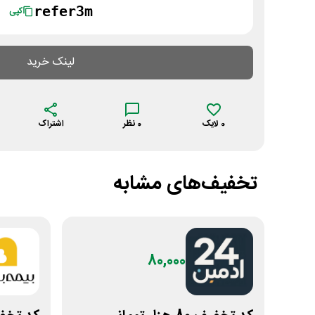
refer3m
کپی
لینک خرید
0
لایک
0
نظر
اشتراک
تخفیف‌های مشابه
80,000