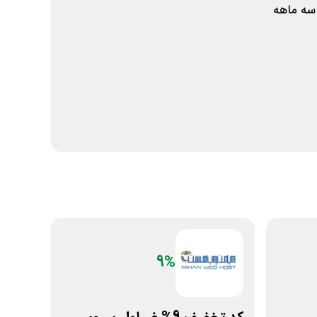
ه ماهه
9%