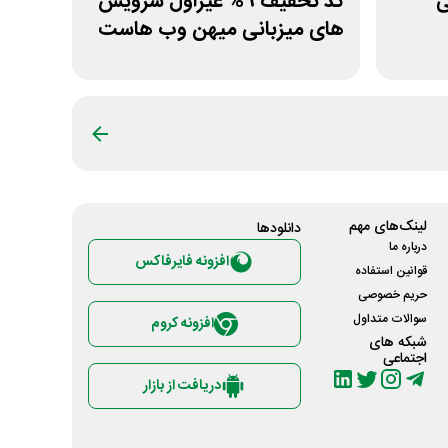
نی
کد تخفیف 9% غیراول سرویس
های میزبانی میهن وب هاست
لینک‌های مهم
دانلود‌ها
درباره ما
افزونه فایرفاکس
قوانین استفاده
حریم خصوصی
سوالات متداول
افزونه کروم
شبکه های
اجتماعی
دریافت از بازار