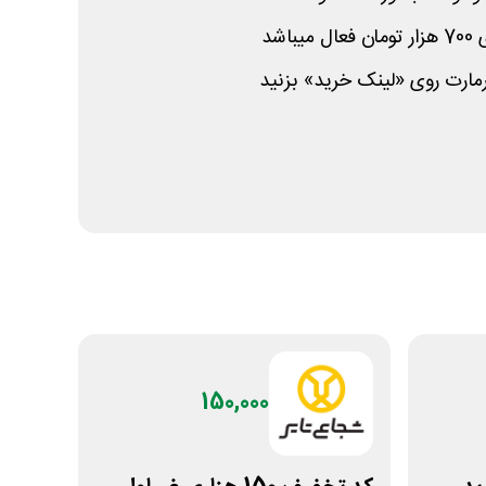
اشد
مارت روی «لینک خرید» بزنید
150,000