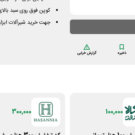
کوپن فوق روی سبد بالای 700 هزار تومان فعال میب
جهت خرید شیرآلات ابزار
ذخیره
گزارش خرابی
300,000
100,000