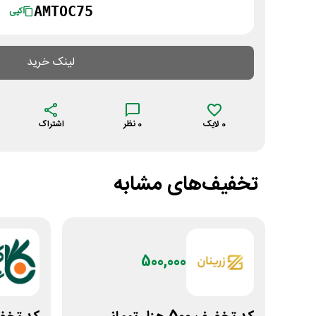
AMTOC75
کپی
لینک خرید
0
لایک
0
نظر
اشتراک
تخفیف‌های مشابه
500,000