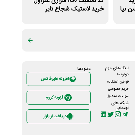
خرید
کد تخفیف 150 هزاری غیراول
 نیا
خرید لاستیک شجاع تایر
لینک‌های مهم
دانلود‌ها
درباره ما
افزونه فایرفاکس
قوانین استفاده
حریم خصوصی
سوالات متداول
افزونه کروم
شبکه های
اجتماعی
دریافت از بازار