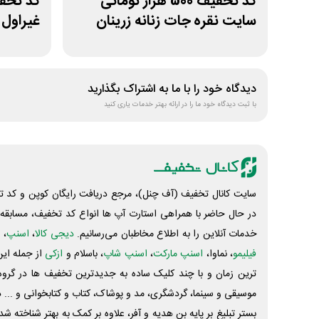
کد تخفیف 500 هزار تومانی
سایت نقره جات زنانه زرینان
غیراول 
دیدگاه خود را با ما به اشتراک بگذارید
با ثبت دیدگاه خود ما را در ارائه بهتر خدمات یاری کنید
سایت کانال تخفیف (آف چنل)، مرجع دریافت رایگان کوپن و کد تخ
در حال حاضر با همراهی استارت آپ ها انواع کد تخفیف، مسابقه، 
خدمات آنلاین را به اطلاع مخاطبان می‌رسانیم.
دیجی کالا
،
اسنپ
، 
فیلیمو
، نماوا،
اسنپ مارکت
،
اسنپ شاپ
، باسلام و
ازکی
از جمله این
ترین زمان و با چند کلیک ساده به جدیدترین تخفیف ها در گروه ت
موسیقی و سینما، گردشگری، مد و پوشاک، کتاب و کتابخوانی و ... 
بستر تبلیغ بر پایه بن هدیه و آفر، علاوه بر کمک به بهتر شناخته 