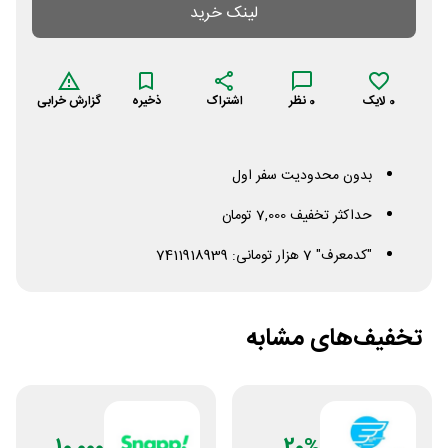
لینک خرید
0
لایک
0
نظر
اشتراک
ذخیره
گزارش خرابی
بدون محدودیت سفر اول
حداکثر تخفیف 7,000 تومان
"کدمعرف" 7 هزار تومانی: 7411918939
تخفیف‌های مشابه