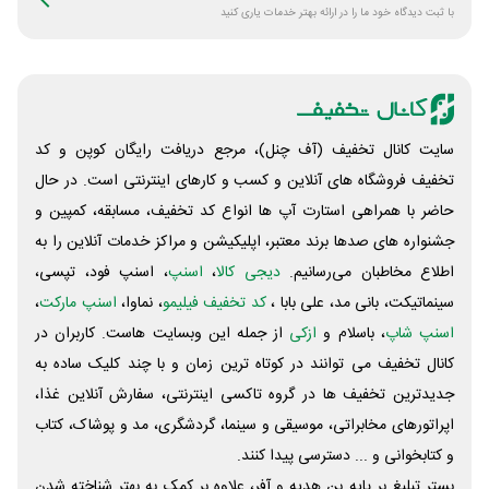
با ثبت دیدگاه خود ما را در ارائه بهتر خدمات یاری کنید
سایت کانال تخفیف (آف چنل)، مرجع دریافت رایگان کوپن و کد
تخفیف فروشگاه های آنلاین و کسب و‌ کارهای اینترنتی است. در حال
حاضر با همراهی استارت آپ ها انواع کد تخفیف، مسابقه، کمپین و
جشنواره های صدها برند معتبر، اپلیکیشن و مراکز خدمات آنلاین را به
اطلاع مخاطبان می‌رسانیم.
دیجی کالا
،
اسنپ
، اسنپ فود، تپسی،
سینماتیکت، بانی مد، علی‌ بابا ،
کد تخفیف فیلیمو
، نماوا،
اسنپ مارکت
،
اسنپ شاپ
، باسلام و
ازکی
از جمله این وبسایت ‌هاست. کاربران در
کانال تخفیف می توانند در کوتاه ترین زمان و با چند کلیک ساده به
جدیدترین تخفیف ها در گروه تاکسی اینترنتی، سفارش آنلاین غذا،
اپراتورهای مخابراتی، موسیقی و سینما، گردشگری، مد و پوشاک، کتاب
و کتابخوانی و ... دسترسی پیدا کنند.
بستر تبلیغ بر پایه بن هدیه و آفر، علاوه بر کمک به بهتر شناخته شدن