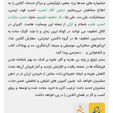
جشنواره های صدها برند معتبر، اپلیکیشن و مراکز خدمات آنلاین را به
اطلاع مخاطبان می‌رسانیم.
دیجی کالا
،
اسنپ
، اسنپ فود، تپسی،
سینماتیکت، بانی مد، علی‌ بابا ،
کد تخفیف فیلیمو
، نماوا،
اسنپ مارکت
،
اسنپ شاپ
، باسلام و
ازکی
از جمله این وبسایت ‌هاست. کاربران در
کانال تخفیف می توانند در کوتاه ترین زمان و با چند کلیک ساده به
جدیدترین تخفیف ها در گروه تاکسی اینترنتی، سفارش آنلاین غذا،
اپراتورهای مخابراتی، موسیقی و سینما، گردشگری، مد و پوشاک، کتاب
و کتابخوانی و ... دسترسی پیدا کنند.
بستر تبلیغ بر پایه بن هدیه و آفر، علاوه بر کمک به بهتر شناخته شدن
فروشگاه ها در صحنه رقابت و افزایش بازدید و آمار فروش آن‌ها، باعث
کاهش هزینه و ایجاد تجربه‌ای لذت بخش از خریدی ارزان تر در ذهن
مشتریان خواهد شد. چنین کمپین های تبلیغی و تخفیفی ضمن جذب
مشتریان جدید باعث ترغیب کاربر به خرید مجدد شده و توسعه و رونق
کسب و کار در فضای آنلاین را در پی خواهد داشت.