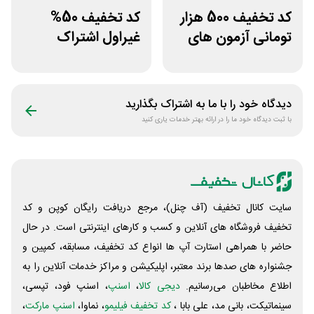
کد تخفیف 500 هزار
کد تخفیف 50%
تومانی آزمون های
غیراول اشتراک
قلم چی
برنامه فیلیمو مدرسه
دیدگاه خود را با ما به اشتراک بگذارید
با ثبت دیدگاه خود ما را در ارائه بهتر خدمات یاری کنید
سایت کانال تخفیف (آف چنل)، مرجع دریافت رایگان کوپن و کد
تخفیف فروشگاه های آنلاین و کسب و‌ کارهای اینترنتی است. در حال
حاضر با همراهی استارت آپ ها انواع کد تخفیف، مسابقه، کمپین و
جشنواره های صدها برند معتبر، اپلیکیشن و مراکز خدمات آنلاین را به
اطلاع مخاطبان می‌رسانیم.
دیجی کالا
،
اسنپ
، اسنپ فود، تپسی،
سینماتیکت، بانی مد، علی‌ بابا ،
کد تخفیف فیلیمو
، نماوا،
اسنپ مارکت
،