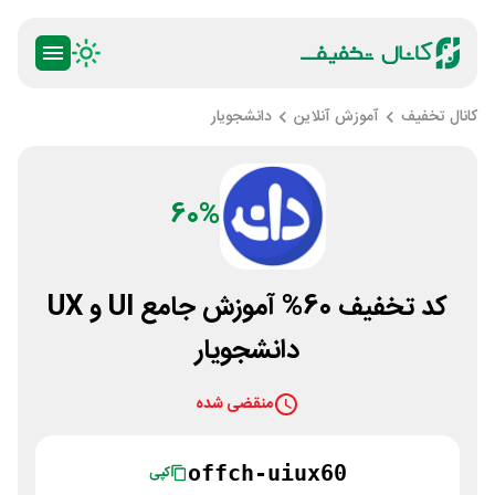
کانال تخفیف
آموزش آنلاین
دانشجویار
60%
کد تخفیف 60% آموزش جامع UI و UX
دانشجویار
منقضی شده
offch-uiux60
کپی