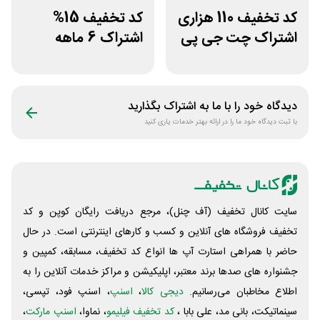
کد تخفیف 110 هزاری
کد تخفیف 15%
اشتراک چت جی پی
اشتراک 6 ماهه
تی اکانت لایسنس
ساخت سایت با
پلتفرم باهوش
دیدگاه خود را با ما به اشتراک بگذارید
با ثبت دیدگاه خود ما را در ارائه بهتر خدمات یاری کنید
سایت کانال تخفیف (آف چنل)، مرجع دریافت رایگان کوپن و کد
تخفیف فروشگاه های آنلاین و کسب و‌ کارهای اینترنتی است. در حال
حاضر با همراهی استارت آپ ها انواع کد تخفیف، مسابقه، کمپین و
جشنواره های صدها برند معتبر، اپلیکیشن و مراکز خدمات آنلاین را به
اطلاع مخاطبان می‌رسانیم.
دیجی کالا
،
اسنپ
، اسنپ فود، تپسی،
سینماتیکت، بانی مد، علی‌ بابا ،
کد تخفیف فیلیمو
، نماوا،
اسنپ مارکت
،