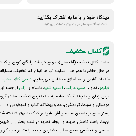
دیدگاه خود را با ما به اشتراک بگذارید
با ثبت دیدگاه خود ما را در ارائه بهتر خدمات یاری کنید
سایت کانال تخفیف (آف چنل)، مرجع دریافت رایگان کوپن و کد تخ
در حال حاضر با همراهی استارت آپ ها انواع کد تخفیف، مسابقه، 
خدمات آنلاین را به اطلاع مخاطبان می‌رسانیم.
دیجی کالا
،
اسنپ
، 
فیلیمو
، نماوا،
اسنپ مارکت
،
اسنپ شاپ
، باسلام و
ازکی
از جمله این
ترین زمان و با چند کلیک ساده به جدیدترین تخفیف ها در گروه ت
موسیقی و سینما، گردشگری، مد و پوشاک، کتاب و کتابخوانی و ... 
بستر تبلیغ بر پایه بن هدیه و آفر، علاوه بر کمک به بهتر شناخته 
آن‌ها، باعث کاهش هزینه و ایجاد تجربه‌ای لذت بخش از خرید
تبلیغی و تخفیفی ضمن جذب مشتریان جدید باعث ترغیب کاربر 