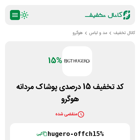
کانال تخفیف
مد و لباس
هوگرو
15%
کد تخفیف 15 درصدی پوشاک مردانه
هوگرو
منقضی شده
hugero-offch15%
کپی