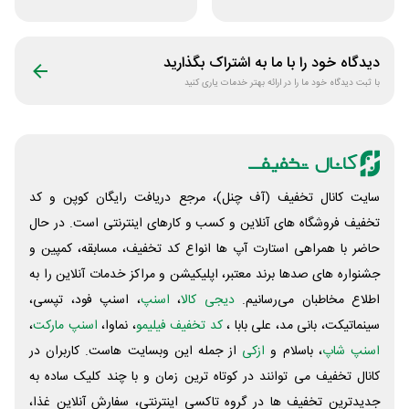
دیجی استایل
ورزشی ریبون
دیدگاه خود را با ما به اشتراک بگذارید
با ثبت دیدگاه خود ما را در ارائه بهتر خدمات یاری کنید
سایت کانال تخفیف (آف چنل)، مرجع دریافت رایگان کوپن و کد
تخفیف فروشگاه های آنلاین و کسب و‌ کارهای اینترنتی است. در حال
حاضر با همراهی استارت آپ ها انواع کد تخفیف، مسابقه، کمپین و
جشنواره های صدها برند معتبر، اپلیکیشن و مراکز خدمات آنلاین را به
اطلاع مخاطبان می‌رسانیم.
دیجی کالا
،
اسنپ
، اسنپ فود، تپسی،
سینماتیکت، بانی مد، علی‌ بابا ،
کد تخفیف فیلیمو
، نماوا،
اسنپ مارکت
،
اسنپ شاپ
، باسلام و
ازکی
از جمله این وبسایت ‌هاست. کاربران در
کانال تخفیف می توانند در کوتاه ترین زمان و با چند کلیک ساده به
جدیدترین تخفیف ها در گروه تاکسی اینترنتی، سفارش آنلاین غذا،