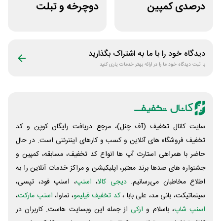
درصدی کمپین
دوچرخه و تبلت
نارنجی اسنپ
جوایز بازی دنیای
اکسپرس
میرکس
دیدگاه خود را با ما به اشتراک بگذارید
با ثبت دیدگاه خود ما را در ارائه بهتر خدمات یاری کنید
سایت کانال تخفیف (آف چنل)، مرجع دریافت رایگان کوپن و کد
تخفیف فروشگاه های آنلاین و کسب و‌ کارهای اینترنتی است. در حال
حاضر با همراهی استارت آپ ها انواع کد تخفیف، مسابقه، کمپین و
جشنواره های صدها برند معتبر، اپلیکیشن و مراکز خدمات آنلاین را به
اطلاع مخاطبان می‌رسانیم.
دیجی کالا
،
اسنپ
، اسنپ فود، تپسی،
سینماتیکت، بانی مد، علی‌ بابا ،
کد تخفیف فیلیمو
، نماوا،
اسنپ مارکت
،
اسنپ شاپ
، باسلام و
ازکی
از جمله این وبسایت ‌هاست. کاربران در