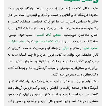
سایت کانال تخفیف (آف چنل)، مرجع دریافت رایگان کوپن و کد
تخفیف فروشگاه های آنلاین و کسب و‌ کارهای اینترنتی است. در حال
حاضر با همراهی استارت آپ ها انواع کد تخفیف، مسابقه، کمپین و
جشنواره های صدها برند معتبر، اپلیکیشن و مراکز خدمات آنلاین را به
اطلاع مخاطبان می‌رسانیم.
دیجی کالا
،
اسنپ
، اسنپ فود، تپسی،
سینماتیکت، بانی مد، علی‌ بابا ،
کد تخفیف فیلیمو
، نماوا،
اسنپ مارکت
،
اسنپ شاپ
، باسلام و
ازکی
از جمله این وبسایت ‌هاست. کاربران در
کانال تخفیف می توانند در کوتاه ترین زمان و با چند کلیک ساده به
جدیدترین تخفیف ها در گروه تاکسی اینترنتی، سفارش آنلاین غذا،
اپراتورهای مخابراتی، موسیقی و سینما، گردشگری، مد و پوشاک، کتاب
و کتابخوانی و ... دسترسی پیدا کنند.
بستر تبلیغ بر پایه بن هدیه و آفر، علاوه بر کمک به بهتر شناخته شدن
فروشگاه ها در صحنه رقابت و افزایش بازدید و آمار فروش آن‌ها، باعث
کاهش هزینه و ایجاد تجربه‌ای لذت بخش از خریدی ارزان تر در ذهن
مشتریان خواهد شد. چنین کمپین های تبلیغی و تخفیفی ضمن جذب