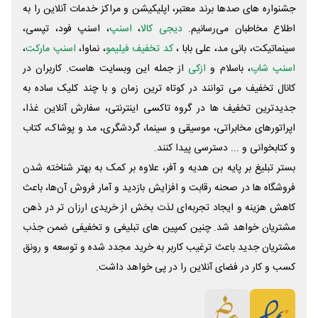
جشنواره های صدها برند معتبر، اپلیکیشن و مراکز خدمات آنلاین را به
اطلاع مخاطبان می‌رسانیم.
دیجی کالا
،
اسنپ
، اسنپ فود، تپسی،
سینماتیکت، بانی مد، علی‌ بابا ،
کد تخفیف فیلیمو
، نماوا،
اسنپ مارکت
،
اسنپ شاپ
، باسلام و
ازکی
از جمله این وبسایت ‌هاست. کاربران در
کانال تخفیف می توانند در کوتاه ترین زمان و با چند کلیک ساده به
جدیدترین تخفیف ها در گروه تاکسی اینترنتی، سفارش آنلاین غذا،
اپراتورهای مخابراتی، موسیقی و سینما، گردشگری، مد و پوشاک، کتاب
و کتابخوانی و ... دسترسی پیدا کنند.
بستر تبلیغ بر پایه بن هدیه و آفر، علاوه بر کمک به بهتر شناخته شدن
فروشگاه ها در صحنه رقابت و افزایش بازدید و آمار فروش آن‌ها، باعث
کاهش هزینه و ایجاد تجربه‌ای لذت بخش از خریدی ارزان تر در ذهن
مشتریان خواهد شد. چنین کمپین های تبلیغی و تخفیفی ضمن جذب
مشتریان جدید باعث ترغیب کاربر به خرید مجدد شده و توسعه و رونق
کسب و کار در فضای آنلاین را در پی خواهد داشت.