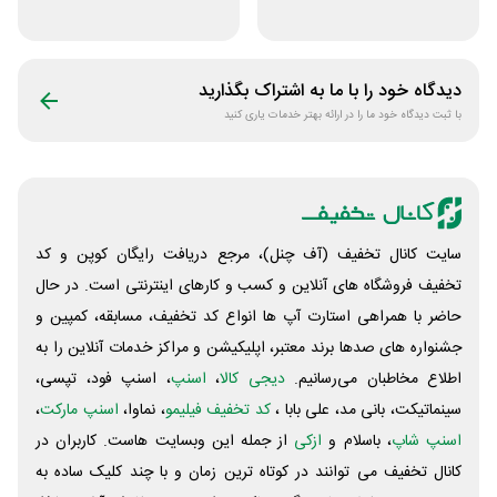
کتاب دیاکو بوک
آنلاین کتاب رسان
دیدگاه خود را با ما به اشتراک بگذارید
با ثبت دیدگاه خود ما را در ارائه بهتر خدمات یاری کنید
سایت کانال تخفیف (آف چنل)، مرجع دریافت رایگان کوپن و کد
تخفیف فروشگاه های آنلاین و کسب و‌ کارهای اینترنتی است. در حال
حاضر با همراهی استارت آپ ها انواع کد تخفیف، مسابقه، کمپین و
جشنواره های صدها برند معتبر، اپلیکیشن و مراکز خدمات آنلاین را به
اطلاع مخاطبان می‌رسانیم.
دیجی کالا
،
اسنپ
، اسنپ فود، تپسی،
سینماتیکت، بانی مد، علی‌ بابا ،
کد تخفیف فیلیمو
، نماوا،
اسنپ مارکت
،
اسنپ شاپ
، باسلام و
ازکی
از جمله این وبسایت ‌هاست. کاربران در
کانال تخفیف می توانند در کوتاه ترین زمان و با چند کلیک ساده به