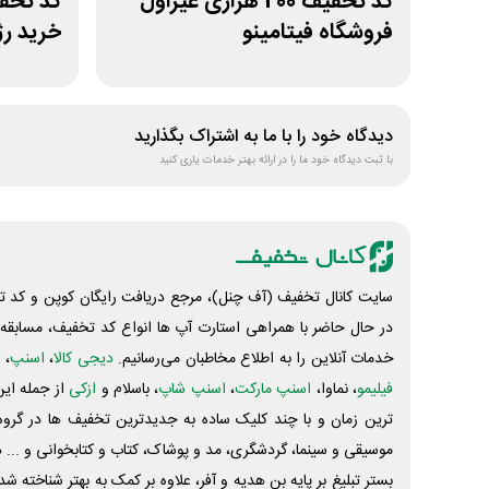
کد تخفیف 200 هزاری غیراول
فروشگاه فیتامینو
خرید رژ
دیدگاه خود را با ما به اشتراک بگذارید
با ثبت دیدگاه خود ما را در ارائه بهتر خدمات یاری کنید
سایت کانال تخفیف (آف چنل)، مرجع دریافت رایگان کوپن و کد تخ
در حال حاضر با همراهی استارت آپ ها انواع کد تخفیف، مسابقه، 
خدمات آنلاین را به اطلاع مخاطبان می‌رسانیم.
دیجی کالا
،
اسنپ
، 
فیلیمو
، نماوا،
اسنپ مارکت
،
اسنپ شاپ
، باسلام و
ازکی
از جمله این
ترین زمان و با چند کلیک ساده به جدیدترین تخفیف ها در گروه ت
موسیقی و سینما، گردشگری، مد و پوشاک، کتاب و کتابخوانی و ... 
بستر تبلیغ بر پایه بن هدیه و آفر، علاوه بر کمک به بهتر شناخته 