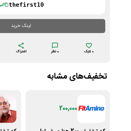
thefirst10
کپی
لینک خرید
0
لایک
0
نظر
اشتراک
تخفیف‌های مشابه
200,000