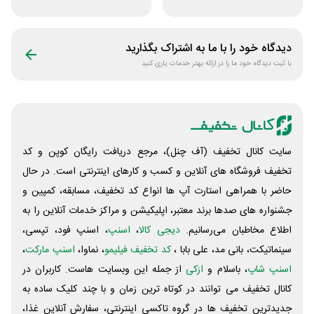
غذایی انرجیم
کتوژنیک دکتر
کرمانی
دیدگاه خود را با ما به اشتراک بگذارید
با ثبت دیدگاه خود ما را در ارائه بهتر خدمات یاری کنید
سایت کانال تخفیف (آف چنل)، مرجع دریافت رایگان کوپن و کد
تخفیف فروشگاه های آنلاین و کسب و‌ کارهای اینترنتی است. در حال
حاضر با همراهی استارت آپ ها انواع کد تخفیف، مسابقه، کمپین و
جشنواره های صدها برند معتبر، اپلیکیشن و مراکز خدمات آنلاین را به
اطلاع مخاطبان می‌رسانیم.
دیجی کالا
،
اسنپ
، اسنپ فود، تپسی،
سینماتیکت، بانی مد، علی‌ بابا ،
کد تخفیف فیلیمو
، نماوا،
اسنپ مارکت
،
اسنپ شاپ
، باسلام و
ازکی
از جمله این وبسایت ‌هاست. کاربران در
کانال تخفیف می توانند در کوتاه ترین زمان و با چند کلیک ساده به
جدیدترین تخفیف ها در گروه تاکسی اینترنتی، سفارش آنلاین غذا،