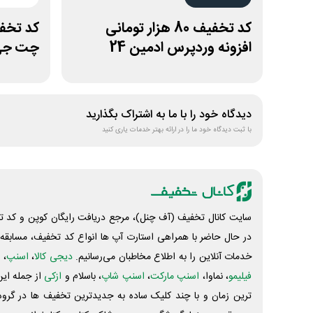
کد تخفیف 80 هزار تومانی
افزونه وردپرس ادمین 24
چت جی 
دیدگاه خود را با ما به اشتراک بگذارید
با ثبت دیدگاه خود ما را در ارائه بهتر خدمات یاری کنید
سایت کانال تخفیف (آف چنل)، مرجع دریافت رایگان کوپن و کد تخ
در حال حاضر با همراهی استارت آپ ها انواع کد تخفیف، مسابقه، 
خدمات آنلاین را به اطلاع مخاطبان می‌رسانیم.
دیجی کالا
،
اسنپ
، 
فیلیمو
، نماوا،
اسنپ مارکت
،
اسنپ شاپ
، باسلام و
ازکی
از جمله این
ترین زمان و با چند کلیک ساده به جدیدترین تخفیف ها در گروه ت