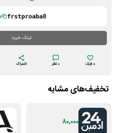
frstproaba8
کپ
لینک خرید
0
لایک
0
نظر
اشتراک
تخفیف‌های مشابه
80,000