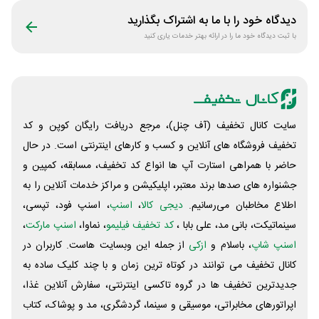
دیدگاه خود را با ما به اشتراک بگذارید
با ثبت دیدگاه خود ما را در ارائه بهتر خدمات یاری کنید
سایت کانال تخفیف (آف چنل)، مرجع دریافت رایگان کوپن و کد
تخفیف فروشگاه های آنلاین و کسب و‌ کارهای اینترنتی است. در حال
حاضر با همراهی استارت آپ ها انواع کد تخفیف، مسابقه، کمپین و
جشنواره های صدها برند معتبر، اپلیکیشن و مراکز خدمات آنلاین را به
اطلاع مخاطبان می‌رسانیم.
دیجی کالا
،
اسنپ
، اسنپ فود، تپسی،
سینماتیکت، بانی مد، علی‌ بابا ،
کد تخفیف فیلیمو
، نماوا،
اسنپ مارکت
،
اسنپ شاپ
، باسلام و
ازکی
از جمله این وبسایت ‌هاست. کاربران در
کانال تخفیف می توانند در کوتاه ترین زمان و با چند کلیک ساده به
جدیدترین تخفیف ها در گروه تاکسی اینترنتی، سفارش آنلاین غذا،
اپراتورهای مخابراتی، موسیقی و سینما، گردشگری، مد و پوشاک، کتاب