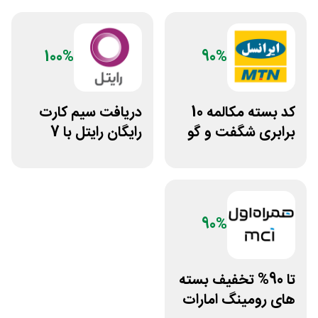
100%
90%
کد بسته مکالمه 10
دریافت سیم کارت
برابری شگفت و گو
رایگان رایتل با 7
ایرانسل
گیگ اینترنت
90%
تا 90% تخفیف بسته
های رومینگ امارات