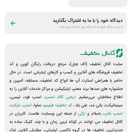
همراه اول
دیدگاه خود را با ما به اشتراک بگذارید
با ثبت دیدگاه خود ما را در ارائه بهتر خدمات یاری کنید
سایت کانال تخفیف (آف چنل)، مرجع دریافت رایگان کوپن و کد
تخفیف فروشگاه های آنلاین و کسب و‌ کارهای اینترنتی است. در حال
حاضر با همراهی استارت آپ ها انواع کد تخفیف، مسابقه، کمپین و
جشنواره های صدها برند معتبر، اپلیکیشن و مراکز خدمات آنلاین را به
اطلاع مخاطبان می‌رسانیم.
دیجی کالا
،
اسنپ
، اسنپ فود، تپسی،
سینماتیکت، بانی مد، علی‌ بابا ،
کد تخفیف فیلیمو
، نماوا،
اسنپ مارکت
،
اسنپ شاپ
، باسلام و
ازکی
از جمله این وبسایت ‌هاست. کاربران در
کانال تخفیف می توانند در کوتاه ترین زمان و با چند کلیک ساده به
جدیدترین تخفیف ها در گروه تاکسی اینترنتی، سفارش آنلاین غذا،