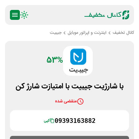
کانال تخفیف
اینترنت و اپراتور موبایل
جیبیت
53%
با شارژیت جیبیت با امتیازت شارژ کن
منقضی شده
09393163882
کپی