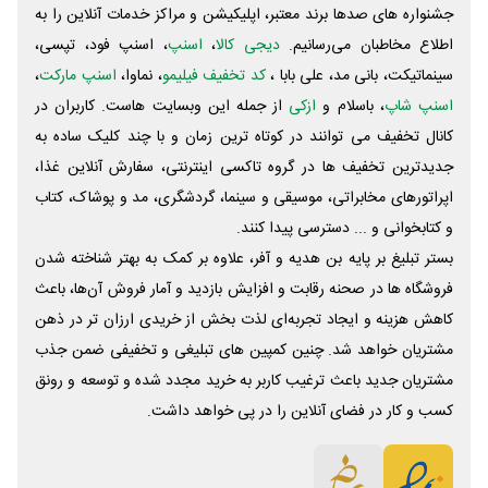
جشنواره های صدها برند معتبر، اپلیکیشن و مراکز خدمات آنلاین را به
اطلاع مخاطبان می‌رسانیم.
دیجی کالا
،
اسنپ
، اسنپ فود، تپسی،
سینماتیکت، بانی مد، علی‌ بابا ،
کد تخفیف فیلیمو
، نماوا،
اسنپ مارکت
،
اسنپ شاپ
، باسلام و
ازکی
از جمله این وبسایت ‌هاست. کاربران در
کانال تخفیف می توانند در کوتاه ترین زمان و با چند کلیک ساده به
جدیدترین تخفیف ها در گروه تاکسی اینترنتی، سفارش آنلاین غذا،
اپراتورهای مخابراتی، موسیقی و سینما، گردشگری، مد و پوشاک، کتاب
و کتابخوانی و ... دسترسی پیدا کنند.
بستر تبلیغ بر پایه بن هدیه و آفر، علاوه بر کمک به بهتر شناخته شدن
فروشگاه ها در صحنه رقابت و افزایش بازدید و آمار فروش آن‌ها، باعث
کاهش هزینه و ایجاد تجربه‌ای لذت بخش از خریدی ارزان تر در ذهن
مشتریان خواهد شد. چنین کمپین های تبلیغی و تخفیفی ضمن جذب
مشتریان جدید باعث ترغیب کاربر به خرید مجدد شده و توسعه و رونق
کسب و کار در فضای آنلاین را در پی خواهد داشت.