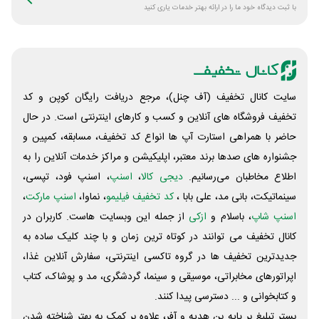
با ثبت دیدگاه خود ما را در ارائه بهتر خدمات یاری کنید
سایت کانال تخفیف (آف چنل)، مرجع دریافت رایگان کوپن و کد
تخفیف فروشگاه های آنلاین و کسب و‌ کارهای اینترنتی است. در حال
حاضر با همراهی استارت آپ ها انواع کد تخفیف، مسابقه، کمپین و
جشنواره های صدها برند معتبر، اپلیکیشن و مراکز خدمات آنلاین را به
اطلاع مخاطبان می‌رسانیم.
دیجی کالا
،
اسنپ
، اسنپ فود، تپسی،
سینماتیکت، بانی مد، علی‌ بابا ،
کد تخفیف فیلیمو
، نماوا،
اسنپ مارکت
،
اسنپ شاپ
، باسلام و
ازکی
از جمله این وبسایت ‌هاست. کاربران در
کانال تخفیف می توانند در کوتاه ترین زمان و با چند کلیک ساده به
جدیدترین تخفیف ها در گروه تاکسی اینترنتی، سفارش آنلاین غذا،
اپراتورهای مخابراتی، موسیقی و سینما، گردشگری، مد و پوشاک، کتاب
و کتابخوانی و ... دسترسی پیدا کنند.
بستر تبلیغ بر پایه بن هدیه و آفر، علاوه بر کمک به بهتر شناخته شدن