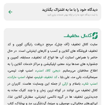
جانبی
دیدگاه خود را با ما به اشتراک بگذارید
با ثبت دیدگاه خود ما را در ارائه بهتر خدمات یاری کنید
سایت کانال تخفیف (آف چنل)، مرجع دریافت رایگان کوپن و کد
تخفیف فروشگاه های آنلاین و کسب و‌ کارهای اینترنتی است. در حال
حاضر با همراهی استارت آپ ها انواع کد تخفیف، مسابقه، کمپین و
جشنواره های صدها برند معتبر، اپلیکیشن و مراکز خدمات آنلاین را به
اطلاع مخاطبان می‌رسانیم.
دیجی کالا
،
اسنپ
، اسنپ فود، تپسی،
سینماتیکت، بانی مد، علی‌ بابا ،
کد تخفیف فیلیمو
، نماوا،
اسنپ مارکت
،
اسنپ شاپ
، باسلام و
ازکی
از جمله این وبسایت ‌هاست. کاربران در
کانال تخفیف می توانند در کوتاه ترین زمان و با چند کلیک ساده به
جدیدترین تخفیف ها در گروه تاکسی اینترنتی، سفارش آنلاین غذا،
اپراتورهای مخابراتی، موسیقی و سینما، گردشگری، مد و پوشاک، کتاب