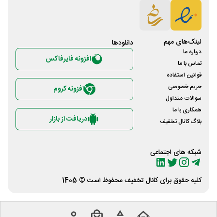
لینک‌های مهم
دانلود‌ها
درباره ما
افزونه فایرفاکس
تماس با ما
قوانین استفاده
حریم خصوصی
افزونه کروم
سوالات متداول
همکاری با ما
دریافت از بازار
بلاگ کانال تخفیف
شبکه های اجتماعی
کلیه حقوق برای
کانال تخفیف
محفوظ است © 1405