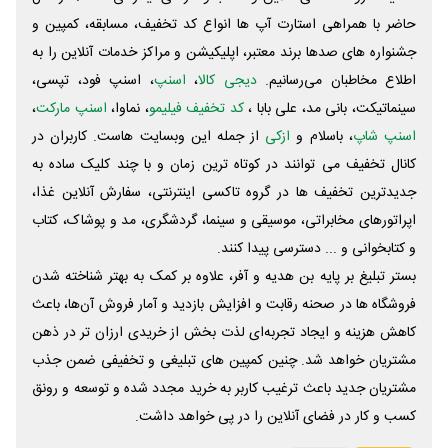
حاضر با همراهی استارت آپ ها انواع کد تخفیف، مسابقه، کمپین و
جشنواره های صدها برند معتبر، اپلیکیشن و مراکز خدمات آنلاین را به
اطلاع مخاطبان می‌رسانیم.
دیجی کالا
،
اسنپ
، اسنپ فود، تپسی،
سینماتیکت، بانی مد، علی‌ بابا ،
کد تخفیف فیلیمو
، نماوا،
اسنپ مارکت
،
اسنپ شاپ
، باسلام و
ازکی
از جمله این وبسایت ‌هاست. کاربران در
کانال تخفیف می توانند در کوتاه ترین زمان و با چند کلیک ساده به
جدیدترین تخفیف ها در گروه تاکسی اینترنتی، سفارش آنلاین غذا،
اپراتورهای مخابراتی، موسیقی و سینما، گردشگری، مد و پوشاک، کتاب
و کتابخوانی و ... دسترسی پیدا کنند.
بستر تبلیغ بر پایه بن هدیه و آفر، علاوه بر کمک به بهتر شناخته شدن
فروشگاه ها در صحنه رقابت و افزایش بازدید و آمار فروش آن‌ها، باعث
کاهش هزینه و ایجاد تجربه‌ای لذت بخش از خریدی ارزان تر در ذهن
مشتریان خواهد شد. چنین کمپین های تبلیغی و تخفیفی ضمن جذب
مشتریان جدید باعث ترغیب کاربر به خرید مجدد شده و توسعه و رونق
کسب و کار در فضای آنلاین را در پی خواهد داشت.